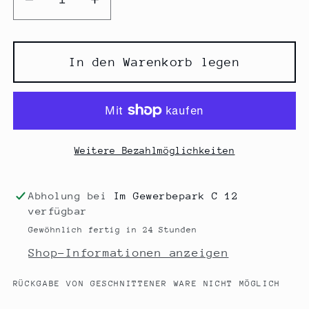
Verringere
Erhöhe
die
die
Menge
Menge
für
für
In den Warenkorb legen
Shine
Shine
Leo
Leo
by
by
Cherry
Cherry
Picking
Picking
Weitere Bezahlmöglichkeiten
Abholung bei
Im Gewerbepark C 12
verfügbar
Gewöhnlich fertig in 24 Stunden
Shop-Informationen anzeigen
RÜCKGABE VON GESCHNITTENER WARE NICHT MÖGLICH