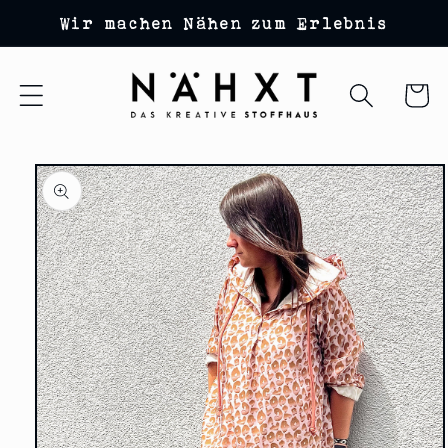
Direkt
Wir machen Nähen zum Erlebnis
zum
Inhalt
Warenko
duktinformationen
ingen