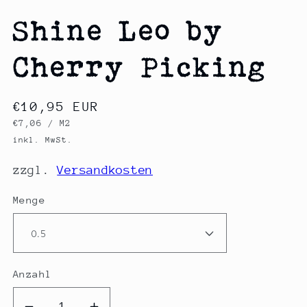
Shine Leo by
Cherry Picking
Normaler
€10,95 EUR
GRUNDPREIS
PRO
€7,06
/
M2
Preis
inkl. MwSt.
zzgl.
Versandkosten
Menge
Anzahl