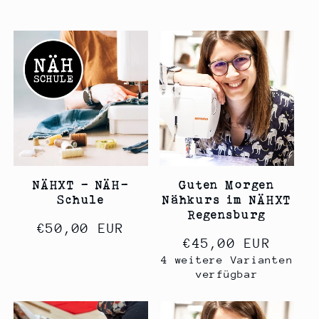
NÄHXT - NÄH-
Guten Morgen
Schule
Nähkurs im NÄHXT
Regensburg
Normaler
€50,00 EUR
Normaler
€45,00 EUR
Preis
4 weitere Varianten
Preis
verfügbar