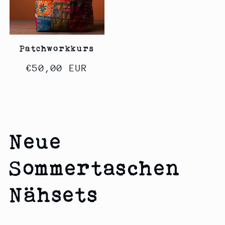
Patchworkkurs
Normaler
€50,00 EUR
Preis
Neue
Sommertaschen
Nähsets