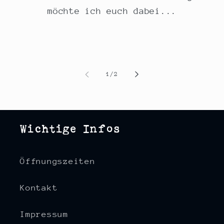
möchte ich euch dabei...
von
1
/
2
Wichtige Infos
Öffnungszeiten
Kontakt
Impressum