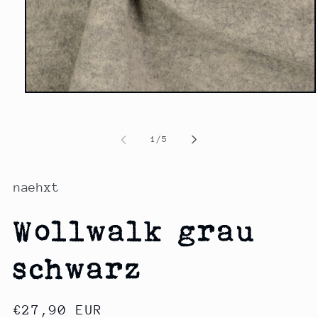
Medien
1
in
Modal
von
1
/
5
öffnen
naehxt
Wollwalk grau
schwarz
Normaler
€27,90 EUR