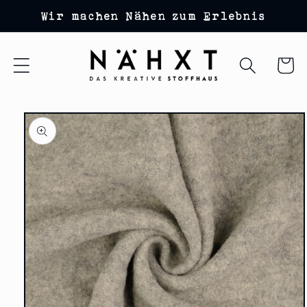
Direkt
Wir machen Nähen zum Erlebnis
zum
Inhalt
Warenko
duktinformationen
ingen