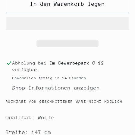
für
für
In den Warenkorb legen
Wollwalk
Wollwalk
grau
grau
schwarz
schwarz
Abholung bei
Im Gewerbepark C 12
verfügbar
Gewöhnlich fertig in 24 Stunden
Shop-Informationen anzeigen
RÜCKGABE VON GESCHNITTENER WARE NICHT MÖGLICH
Qualität: Wolle
Breite: 147 cm