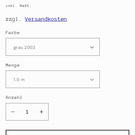
Preis
inkl. MwSt.
zzgl.
Versandkosten
Farbe
Menge
Anzahl
Verringere
Erhöhe
die
die
Menge
Menge