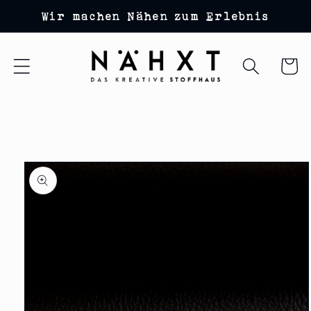
Direkt
Wir machen Nähen zum Erlebnis
zum
Inhalt
Warenko
duktinformationen
ingen