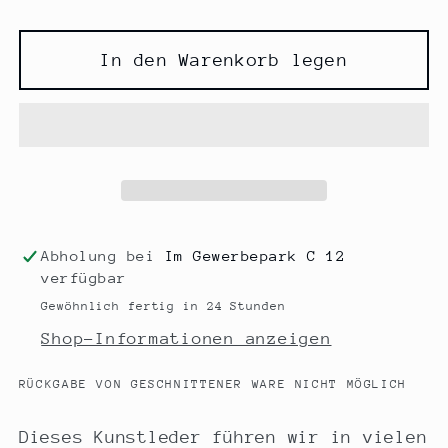
die
die
Menge
Menge
für
für
In den Warenkorb legen
Kunstleder
Kunstleder
REX
REX
schwarz
schwarz
Abholung bei
Im Gewerbepark C 12
verfügbar
Gewöhnlich fertig in 24 Stunden
Shop-Informationen anzeigen
RÜCKGABE VON GESCHNITTENER WARE NICHT MÖGLICH
Dieses Kunstleder führen wir in vielen