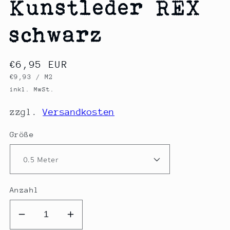
Kunstleder REX
schwarz
Normaler
€6,95 EUR
GRUNDPREIS
PRO
€9,93
/
M2
Preis
inkl. MwSt.
zzgl.
Versandkosten
Größe
Anzahl
Verringere
Erhöhe