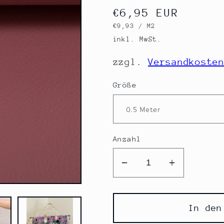
Normaler
€6,95 EUR
GRUNDPREIS
PRO
€9,93
/
M2
Preis
inkl. MwSt.
zzgl.
Versandkoste
Größe
Anzahl
Verringere
Erhöhe
die
die
Menge
Menge
für
für
In den
Kunstleder
Kunstlede