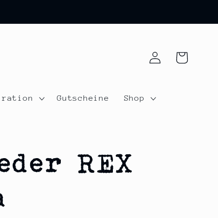
Einloggen
Warenkorb
iration
Gutscheine
Shop
eder REX
a