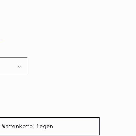
n
 Warenkorb legen
r