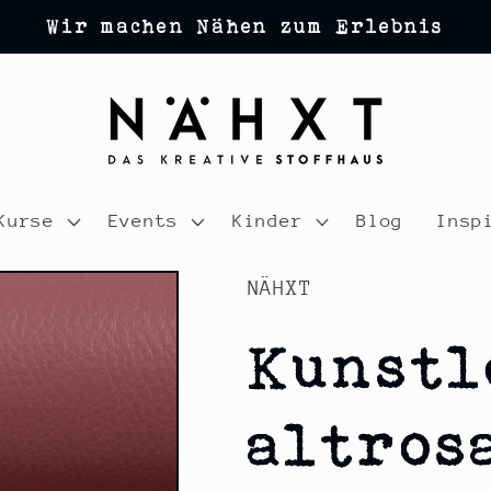
Wir machen Nähen zum Erlebnis
Kurse
Events
Kinder
Blog
Insp
NÄHXT
Kunstl
altros