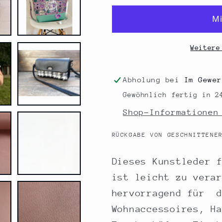
REX
REX
altrosa
altrosa
Weitere
Abholung bei
Im Gewer
Gewöhnlich fertig in 2
Shop-Informationen
RÜCKGABE VON GESCHNITTENE
Dieses Kunstleder 
ist leicht zu vera
hervorragend für d
Wohnaccessoires, H