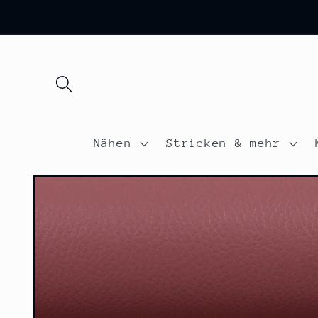
Direkt
zum
Inhalt
Nähen
Stricken & mehr
Zu
Produktinformationen
springen