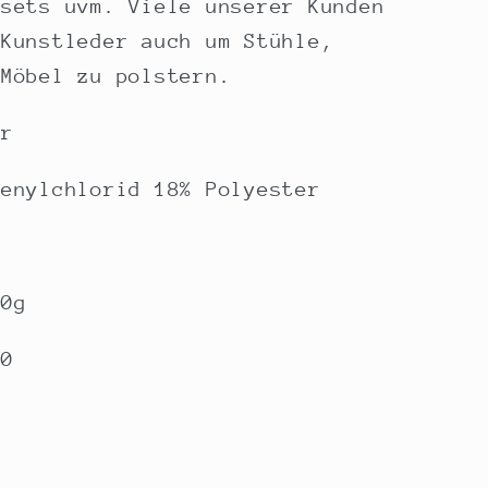
hsets uvm. Viele unserer Kunden
 Kunstleder auch um Stühle,
 Möbel zu polstern.
er
venylchlorid 18% Polyester
0g
00