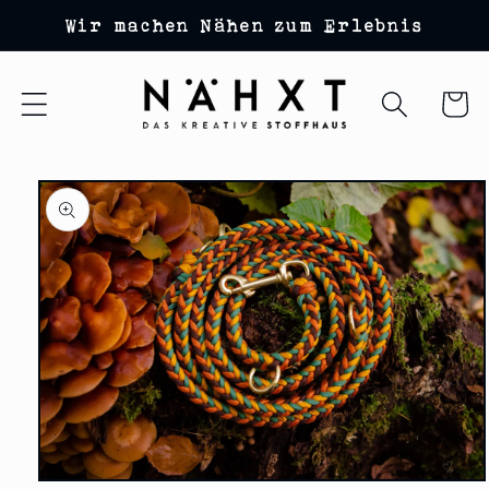
Direkt
Wir machen Nähen zum Erlebnis
zum
Inhalt
Warenko
duktinformationen
ingen
Medien