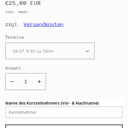
Normaler
€25,00 EUR
Preis
inkl. MwSt.
zzgl.
Versandkosten
Termine
Anzahl
Verringere
Erhöhe
die
die
Menge
Menge
Name des Kursteilnehmers (Vor- & Nachname)
für
für
Hundeleine
Hundeleine
oder
oder