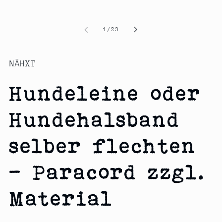
1
in
Modal
von
öffnen
1
/
23
NÄHXT
Hundeleine oder
Hundehalsband
selber flechten
- Paracord zzgl.
Material