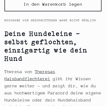
Hundehalsband
Hundehalsband
In den Warenkorb legen
selber
selber
flechten
flechten
-
-
RÜCKGABE VON GESCHNITTENER WARE NICHT MÖGLICH
Paracord
Paracord
zzgl.
zzgl.
Deine Hundeleine –
Material
Material
selbst geflochten,
einzigartig wie dein
Hund
Theresa von
Theresas
Halsbandflechterei
gibt ihr Wissen
gerne weiter – und zeigt dir, wie du
aus hochwertigem Paracord deine eigene
Hundeleine oder dein Hundehalsband