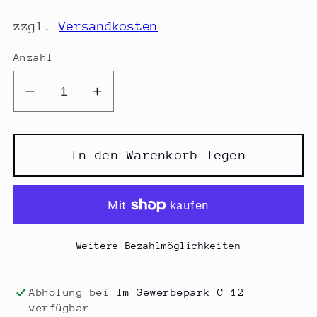
zzgl.
Versandkosten
Anzahl
Verringere
Erhöhe
die
die
Menge
Menge
für
für
In den Warenkorb legen
DoTerra
DoTerra
Wild
Wild
orange
orange
15
15
ml
ml
Weitere Bezahlmöglichkeiten
Abholung bei
Im Gewerbepark C 12
verfügbar