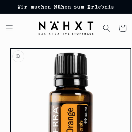
Direkt
Wir machen Nähen zum Erlebnis
zum
Inhalt
Warenko
duktinformationen
ingen