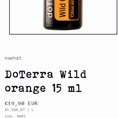
Medien
1
in
Modal
öffnen
naehxt
DoTerra Wild
orange 15 ml
Normaler
€19,90 EUR
GRUNDPREIS
PRO
€1.326,67
/
L
Preis
inkl. MwSt.