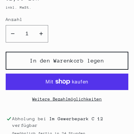
Preis
inkl. MwSt.
Anzahl
Verringere
Erhöhe
die
die
Menge
Menge
für
für
In den Warenkorb legen
Applikation
Applikation
Fussball
Fussball
-
-
Reflexmotiv
Reflexmotiv
Weitere Bezahlmöglichkeiten
Abholung bei
Im Gewerbepark C 12
verfügbar
Gewöhnlich fertig in 24 Stunden