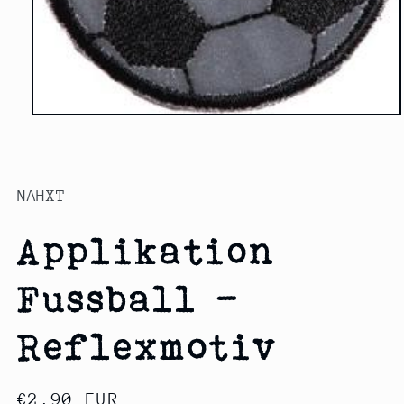
Medien
1
in
Modal
öffnen
NÄHXT
Applikation
Fussball -
Reflexmotiv
Normaler
€2,90 EUR