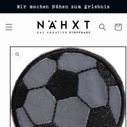
Direkt
Wir machen Nähen zum Erlebnis
zum
Inhalt
Warenko
duktinformationen
ingen