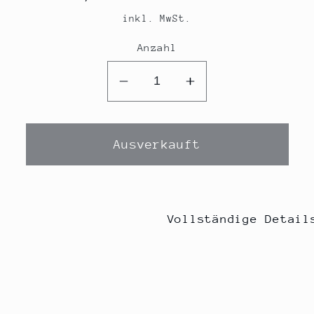
Preis
inkl. MwSt.
Anzahl
Verringere
Erhöhe
die
die
Menge
Menge
für
für
Ausverkauft
Vollständige Detail