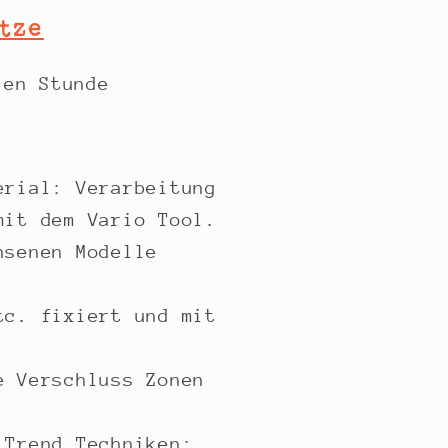
tze
len Stunde
erial: Verarbeitung
mit dem Vario Tool.
hsenen Modelle
tc. fixiert und mit
e Verschluss Zonen
 Trend Techniken: