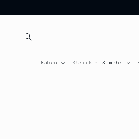
Direkt
zum
Inhalt
Nähen
Stricken & mehr
Zu
Produktinformat
springen