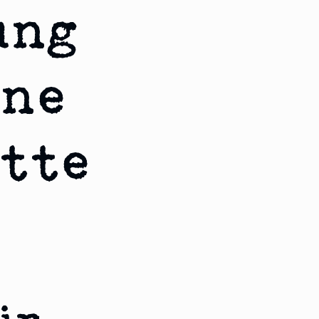
ung
ine
tte