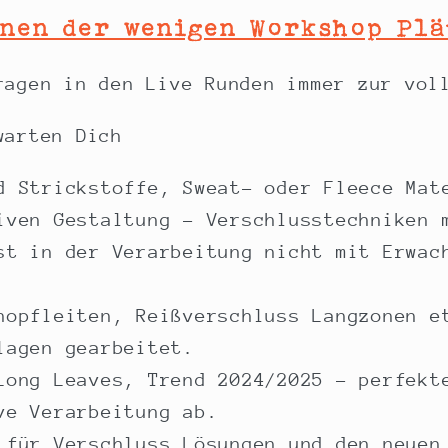
inen der wenigen Workshop Plä
ragen in den Live Runden immer zur vol
warten Dich
d Strickstoffe, Sweat- oder Fleece Mat
iven Gestaltung – Verschlusstechniken 
st in der Verarbeitung nicht mit Erwac
nopfleiten, Reißverschluss Langzonen e
lagen gearbeitet.
Long Leaves, Trend 2024/2025 – perfekt
ve Verarbeitung ab.
 für Verschluss Lösungen und den neuen