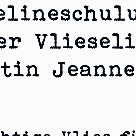
elineschul
er Vliesel
tin Jeanne
e