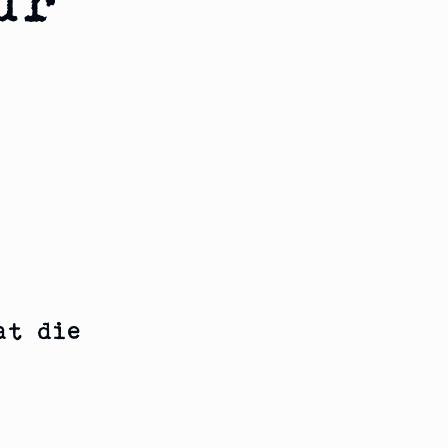
ür
at die